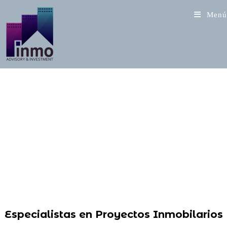
Saltar
Menú
al
contenido
¡ Vende tus proyectos con éxito !
Especialistas en Proyectos Inmobilarios