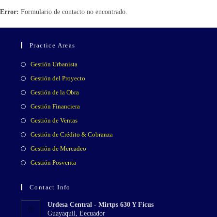
Error:
Formulario de contacto no encontrado.
Practice Areas
Se
Gestión Urbanista
abre
Se
Gestión del Proyecto
en
abre
Se
Gestión de la Obra
una
en
abre
Se
Gestión Financiera
nueva
una
en
abre
Se
Gestión de Ventas
pestaña
nueva
una
en
abre
Se
Gestión de Crédito & Cobranza
pestaña
nueva
una
en
abre
Se
Gestión de Mercadeo
pestaña
nueva
una
en
abre
Se
Gestión Posventa
pestaña
nueva
una
en
abre
pestaña
nueva
una
en
Contact Info
pestaña
nueva
una
Urdesa Central - Mirtps 630 Y Ficus
pestaña
nueva
Guayaquil, Eecuador