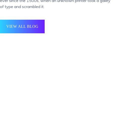
ever since the 1500s, when an unknown printer took a galley
of type and scrambled it.
VIEW ALL BLOG
Media Marketing
The standard chunk of Lorem Ipsum used since the 1500s is reproduced
below for those interested.