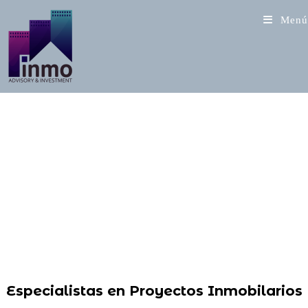
Saltar
Menú
al
contenido
¡ Vende tus proyectos con éxito !
Especialistas en Proyectos Inmobilarios