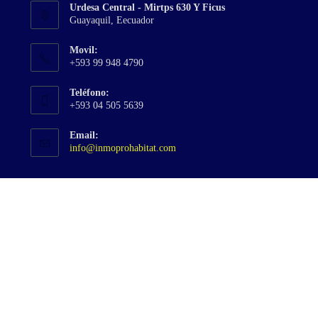
Urdesa Central - Mirtps 630 Y Ficus
pestaña
nueva
Guayaquil, Eecuador
pestaña
Movil:
+593 99 948 4790
Teléfono:
+593 04 505 5639
Email:
Se
info@inmoprohabitat.com
abre
en
tu
aplicación