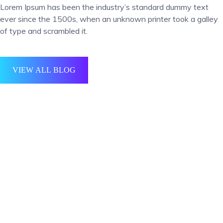
Lorem Ipsum has been the industry’s standard dummy text
ever since the 1500s, when an unknown printer took a galley
of type and scrambled it.
VIEW ALL BLOG
Media Marketing
The standard chunk of Lorem Ipsum used since the 1500s is reproduced
below for those interested.