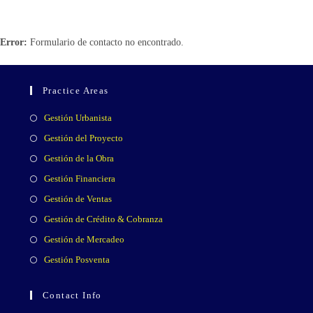
Error:
Formulario de contacto no encontrado.
Practice Areas
Se
Gestión Urbanista
abre
Se
Gestión del Proyecto
en
abre
Se
Gestión de la Obra
una
en
abre
Se
Gestión Financiera
nueva
una
en
abre
Se
Gestión de Ventas
pestaña
nueva
una
en
abre
Se
Gestión de Crédito & Cobranza
pestaña
nueva
una
en
abre
Se
Gestión de Mercadeo
pestaña
nueva
una
en
abre
Se
Gestión Posventa
pestaña
nueva
una
en
abre
pestaña
nueva
una
en
Contact Info
pestaña
nueva
una