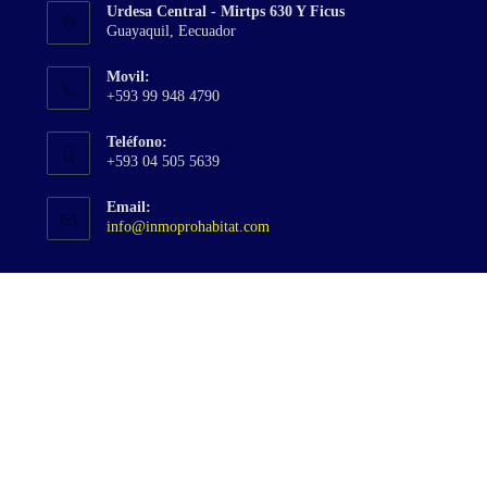
Urdesa Central - Mirtps 630 Y Ficus
pestaña
nueva
Guayaquil, Eecuador
pestaña
Movil:
+593 99 948 4790
Teléfono:
+593 04 505 5639
Email:
Se
info@inmoprohabitat.com
abre
en
tu
aplicación